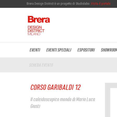
Brera Design District è un progetto di Studiolabo.
Visita il portale
EVENTI
EVENTI SPECIALI
ESPOSITORI
SHOWROO
SCHEDA EVENTO
CORSO GARIBALDI 12
Il caleidoscopico mondo di Mario Luca
Giusti