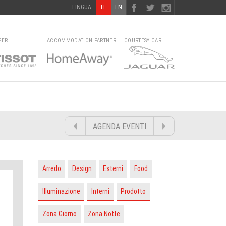
LINGUA:
IT
EN
PER
ACCOMMODATION PARTNER
COURTESY CAR
AGENDA EVENTI
Arredo
Design
Esterni
Food
Illuminazione
Interni
Prodotto
Zona Giorno
Zona Notte