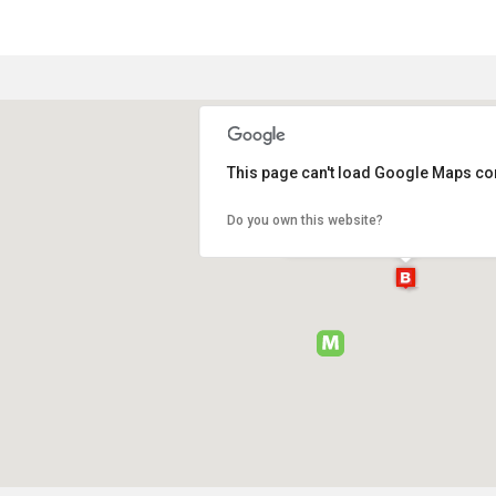
This page can't load Google Maps cor
Boutique Mario Luca Giusti
Do you own this website?
C.so Giuseppe Garibaldi, 2 Mi