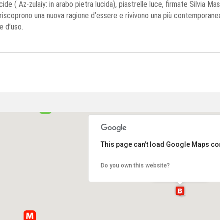
ucide ( Az-zulaiy: in arabo pietra lucida), piastrelle luce, firmate Silvia Ma
riscoprono una nuova ragione d’essere e rivivono una più contemporane
e d’uso.
This page can't load Google Maps cor
Cavalli e Nastri
Do you own this website?
Via Brera, 2