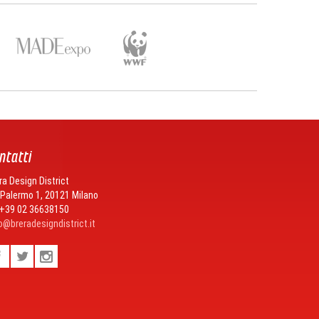
ntatti
ra Design District
 Palermo 1, 20121 Milano
 +39 02 36638150
o@breradesigndistrict.it