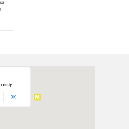
ssa
a
rectly.
OK