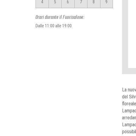
4
5
6
7
8
9
Orari durante il Fuorisalone:
Dalle 11:00 alle 19:00
La nuov
del Sil
floreal
Lampade
arredan
Lampade
possibi