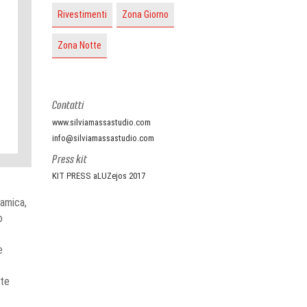
Rivestimenti
Zona Giorno
Zona Notte
Contatti
www.silviamassastudio.com
info@silviamassastudio.com
Press kit
KIT PRESS aLUZejos 2017
ramica,
o
e
ite