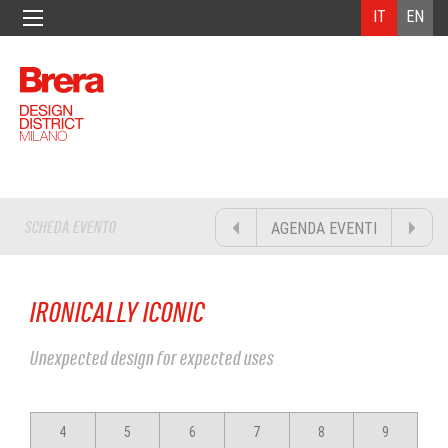
IT
EN
SCHEDA EVENTO
AGENDA EVENTI
IRONICALLY ICONIC
Unexpected design for expected uses
4
5
6
7
8
9