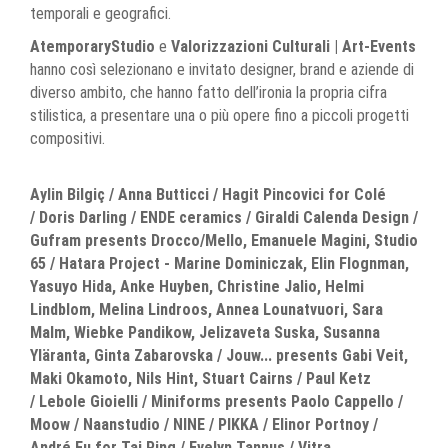
temporali e geografici.
AtemporaryStudio
e
Valorizzazioni Culturali | Art-Events
hanno così selezionano e invitato designer, brand e aziende di
diverso ambito, che hanno fatto dell’ironia la propria cifra
stilistica, a presentare una o più opere fino a piccoli progetti
compositivi.
Aylin Bilgiç / Anna Butticci / Hagit Pincovici for Colé
/ Doris Darling / ENDE ceramics / Giraldi Calenda Design /
Gufram presents Drocco/Mello, Emanuele Magini, Studio
65 / Hatara Project - Marine Dominiczak, Elin Flognman,
Yasuyo Hida, Anke Huyben, Christine Jalio, Helmi
Lindblom, Melina Lindroos, Annea Lounatvuori, Sara
Malm, Wiebke Pandikow, Jelizaveta Suska, Susanna
Yläranta, Ginta Zabarovska / Jouw... presents Gabi Veit,
Maki Okamoto, Nils Hint, Stuart Cairns / Paul Ketz
/ Lebole Gioielli / Miniforms presents Paolo Cappello /
Moow / Naanstudio / NINE / PIKKA / Elinor Portnoy /
André Fu for Tai Ping / Evelyn Tannus / Vitra